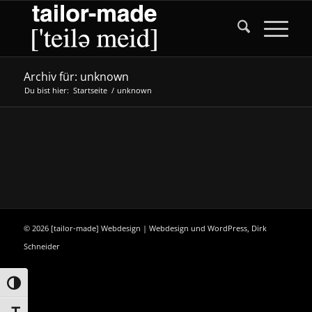
Zum
Zur
Inhalt
Navigation
springen
springen
Archiv für: unknown
Du bist hier:
Startseite
/
unknown
© 2026 [tailor-made] Webdesign | Webdesign und WordPress, Dirk
Schneider
Umschalten auf hohe Kontraste