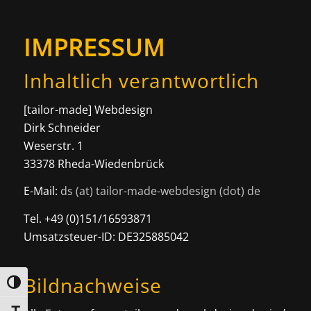
Zum
Zur
Inhalt
Navigation
IMPRESSUM
springen
springen
Inhaltlich verantwortlich
[tailor-made] Webdesign
Dirk Schneider
Weserstr. 1
33378 Rheda-Wiedenbrück
E-Mail:
ds (at) tailor-made-webdesign (dot) de
Tel. +49 (0)151/16593871
Umsatzsteuer-ID: DE325885042
Bildnachweise
Umschalten auf hohe Kontraste