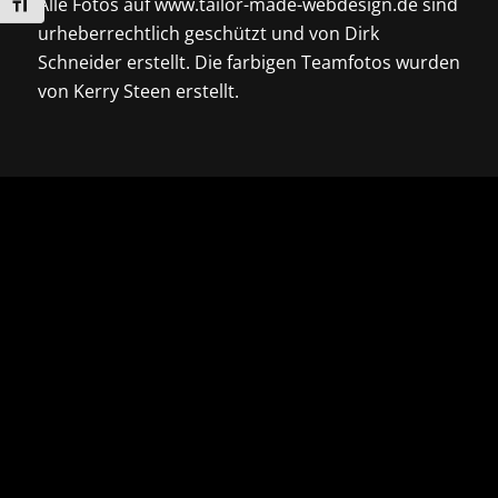
Alle Fotos auf www.tailor-made-webdesign.de sind
Schrift vergrößern
urheberrechtlich geschützt und von Dirk
Schneider erstellt. Die farbigen Teamfotos wurden
von Kerry Steen erstellt.